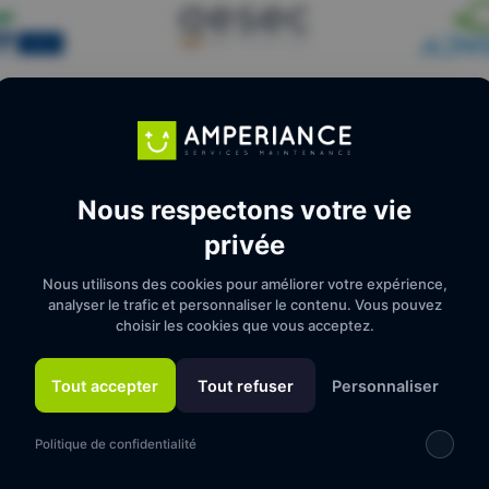
Nous respectons votre vie
privée
Nous utilisons des cookies pour améliorer votre expérience,
analyser le trafic et personnaliser le contenu. Vous pouvez
In
choisir les cookies que vous acceptez.
ZAC Descartes
Ad
8 rue du Perpignan | 34880 Lavérune
Tout accepter
Tout refuser
Personnaliser
mai
es
04 67 27 54 93
Politique de confidentialité
Ouvert du lundi au vendredi
,
9h – 12h / 14h – 17h