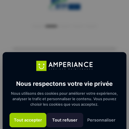
Nous respectons votre vie privée
Nous utilisons des cookies pour améliorer votre expérience,
analyser le trafic et personnaliser le contenu. Vous pouvez
Entreprise d’électricité spécialisée dans les
choisir les cookies que vous acceptez.
bâtiments professionnels, industriels et publics.
Conception, installation et maintenance
Tout accepter
Tout refuser
Personnaliser
d’infrastructures électriques, énergétiques et