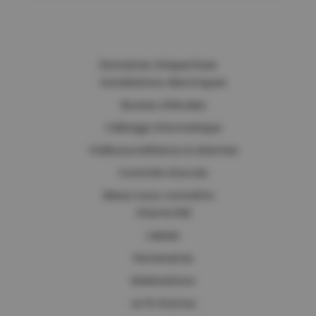
Domaines d’expertises
Installations électriques
Bureau d’études
Câblage informatique
Vidéosurveillance & Alarmes
Contrôle d’accès
Mieux nous connaître
Charte RSE
Labels
Partenaires
Réalisations
Le fil d’actus