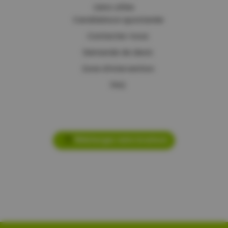
Liens utiles
Candidature spontanée
Contactez-nous
Demande de devis
Zone d’intervention
FAQ
Téléchargez notre brochure