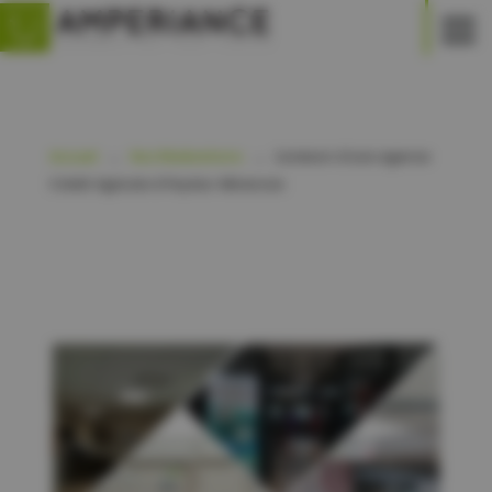
Accueil
Nos Réalisations
Livraison d’une agence
Crédit Agricole à Peyriac-Minervois