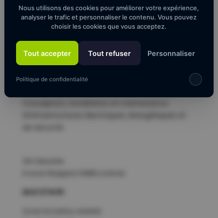
Nous utilisons des cookies pour améliorer votre expérience,
analyser le trafic et personnaliser le contenu. Vous pouvez
choisir les cookies que vous acceptez.
Tout accepter
Tout refuser
Personnaliser
Entreprise d’électricité spécialisée dans les
Politique de confidentialité
bâtiments professionnels, industriels et publics.
Conception, installation et maintenance
d’infrastructures électriques, énergétiques et
de sécurité.
ZAC Descartes
8 rue du Perpignan | 34880 Lavérune
04 67 27 54 93
Ouvert du lundi au vendredi