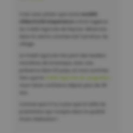
C’est avec plaisir que notre
société
d’électricité Amperiance
a livré l’agence
du Crédit Agricole de Peyriac-Minervois,
dans le centre commercial Carrefour du
village.
Le Crédit Agricole fait parti des leaders
mondiaux de la banque, avec une
présence dans 52 pays, et nous sommes
fiers que le
Crédit Agricole du Languedoc
nous fasse confiance depuis plus de 40
ans.
Comme quoi il n’y a pas que la taille du
prestataire qui compte dans la qualité
d’une réalisation !