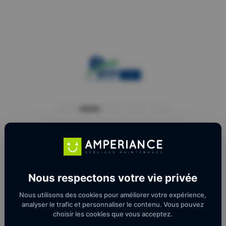
Nous respectons votre vie privée
Nous utilisons des cookies pour améliorer votre expérience,
analyser le trafic et personnaliser le contenu. Vous pouvez
choisir les cookies que vous acceptez.