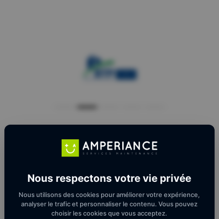
Nous respectons votre vie privée
Nous utilisons des cookies pour améliorer votre expérience,
analyser le trafic et personnaliser le contenu. Vous pouvez
choisir les cookies que vous acceptez.