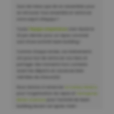
Quoi de mieux que de se rassembler pour
se retrouver tous ensemble et renforcer
notre esprit d’équipe ?
Toute
l’équipe Amperiance
s’est réunie le
22 juin dernier pour un repas convivial
suivi d’une activité team building !
Comme chaque année, ces évènements
ont pour but de renforcer nos liens et
partager des moments hors contexte
avant les départs en vacances bien
méritées de chacun(e).
Nous tenions à remercier
le traiteur Bo&Co
pour l’organisation du repas et
l’entreprise
Mister Aventure
pour l’activité de team
building durant cet après-midi !