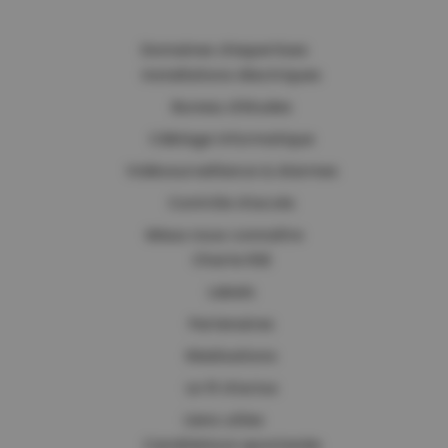
Domaines d’expertises
Installations électriques
Bureau d’études
Câblage informatique
Vidéosurveillance & Alarmes
Contrôle d’accès
Mieux nous connaître
Charte RSE
Labels
Partenaires
Réalisations
Le fil d’actus
Liens utiles
Candidature spontanée