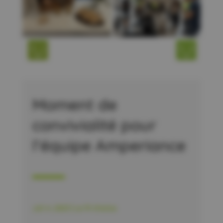
Moment de
convivialité pour
l’équipe Amperiance
Juil 4, 2023
|
Le fil d'actus