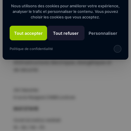
Nous utilisons des cookies pour améliorer votre expérience,
analyser le trafic et personnaliser le contenu. Vous pouvez
choisir les cookies que vous acceptez.
Tout accepter
Tout refuser
Personnaliser
Entreprise d’électricité spécialisée dans les
bâtiments professionnels, industriels et publics.
Politique de confidentialité
Conception, installation et maintenance
d’infrastructures électriques, énergétiques et
de sécurité.
ZAC Descartes
8 rue du Perpignan | 34880 Lavérune
04 67 27 54 93
Ouvert du lundi au vendredi
9h – 12h / 14h – 17h