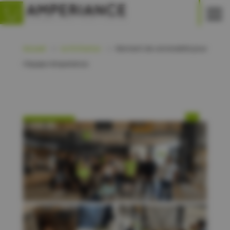
Accueil
Le fil d'actus
Moment de convivialité pour
$
$
l’équipe Amperiance