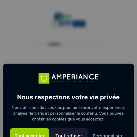
Nous respectons votre vie privée
Nous utilisons des cookies pour améliorer votre expérience,
analyser le trafic et personnaliser le contenu. Vous pouvez
choisir les cookies que vous acceptez.
Entreprise d’électricité spécialisée dans les
bâtiments professionnels, industriels et publics.
Tout accepter
Tout refuser
Personnaliser