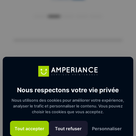
Nous respectons votre vie privée
Entreprise d’électricité spécialisée dans les
Nous utilisons des cookies pour améliorer votre expérience,
bâtiments professionnels, industriels et publics.
analyser le trafic et personnaliser le contenu. Vous pouvez
Conception, installation et maintenance
choisir les cookies que vous acceptez.
d’infrastructures électriques, énergétiques et
de sécurité.
Tout accepter
Tout refuser
Personnaliser