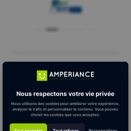
Nous respectons votre vie privée
Nous utilisons des cookies pour améliorer votre expérience,
Entreprise d’électricité spécialisée dans les
analyser le trafic et personnaliser le contenu. Vous pouvez
bâtiments professionnels, industriels et publics.
choisir les cookies que vous acceptez.
Conception, installation et maintenance
d’infrastructures électriques, énergétiques et
Tout accepter
Tout refuser
Personnaliser